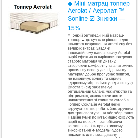
◆ Міні-матрац топпер
Aerolat / Аеролат ™
Sonline ☑️ Знижки —
15%
≡ Тонкий ортопедичний матрац-
топпер ↔ це сучасне рішення для
швидкого покращення якості сну без
великих витрат. Завдяки
інноваційному наповнювачу Aerolat
виріб ефективно вирівнює поверхню
старого матраца чи дивану,
створюючи комфортну та анатомічно
правильну основу для відпочинку.
Матеріал добре пропускає повітря,
не накопичує вологу та сприяє
здоровому мікроклімату під час сну ◇
Висота 5 (см) забезпечує
оптимальний баланс між м’якістю та
підтримкою, дозволяючи зняти
навантаження зі спини та суглобів.
Топпер Сонлайн Aerolat легко
скручується, що робить його зручним
для транспортування або зберігання.
Надійні гумки по кутах міцно фіксують
виріб на поверхні, запобігаючи
ковзанню навіть при активному
використанні ❖ Модель чудово
підходить для ліжка, дивану,