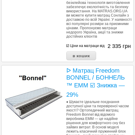
безклейова технологія виготовлення
забезпечує екологічність та безпеку
використання. Ha MATRAS.ORG.UA
ви можете купити матрац Сонлайн з
доставкою по всій Україні. У наявності
всі популярні розміри за приємними
цінами. Пропонуємо матраци
недорого Україна, акції та знижки
достійних клієнтів
2 335
грн
☑️ Ціни на матраци від
ᐅ Матрац Freedom
BONNEL / БОННЕЛЬ
™ ЕММ ☑️ Знижка —
29%
♦ Шукаєте ідеальне поєднання
доступної ціни та перевіреної часом
якості? Ортопедичний матрац
Freedom Bonnel від відомого
виробника ЕММ — це надійне
рішення для комфортного сну без
зайвих витрат. В основі моделі
лежить класичний пружинний блок