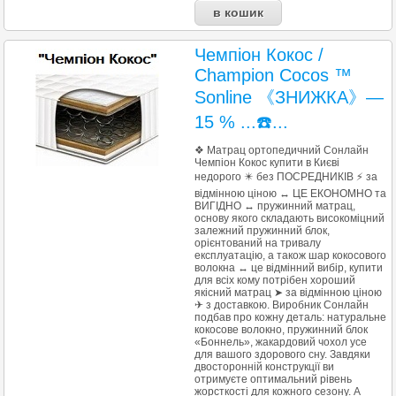
Чемпіон Кокос /
Champion Cocos ™
Sonline 《ЗНИЖКА》—
15 % ...☎️...
❖ Матрац ортопедичний Сонлайн
Чемпіон Кокос купити в Києві
недорого ✴️ без ПОСРЕДНИКІВ ⚡ за
відмінною ціною ↔ ЦЕ ЕКОНОМНО та
ВИГІДНО ↔ пружинний матрац,
основу якого складають високоміцний
залежний пружинний блок,
орієнтований на тривалу
експлуатацію, а також шар кокосового
волокна ↔ це відмінний вибір, купити
для всіх кому потрібен хороший
якісний матрац ➤ за відмінною ціною
✈ з доставкою. Виробник Сонлайн
подбав про кожну деталь: натуральне
кокосове волокно, пружинний блок
«Боннель», жакардовий чохол усе
для вашого здорового сну. Завдяки
двосторонній конструкції ви
отримуєте оптимальний рівень
жорсткості для кожного сезону. А