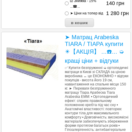
☑️ Знижка - 15%
140
грн
...☎...
1 280
грн
➤ Ціни на топер від
➤ Матрац Arabeska
TIARA / ТІАРА купити
✴️【АКЦІЯ】 ...☎️... ➭
кращі ціни + відгуки
✅ Купити безпружинні ➭ ортопедичні
матраци в Києві зі СКЛАДА за ціною
виробника ↔ це ЕКОНОМНО + відгуки
покупців - висота його 19 см,
навантаження на спальне місце 150
кг. ► Переваги безпружинного
матрацу Тіара Арабеска Tiara
Arabeska ЕММ: • Ортопедичний
ефект: сприяє правильному
положенню хребта під час сну •
Анатомічні властивості: повторює
контури тіла для максимального
комфорту • Довговічність: високоякісні
матеріали забезпечують збереження
форми протягом багатьох років •
Гіпоалергенність: антибактеріальне