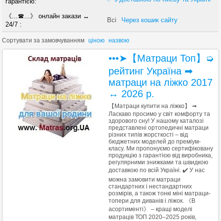
гарантією:
《...☎...》 онлайн закази ↔
Всі
Через кошик сайту
24/7 :
Сортувати за
замовчуванням
ціною
назвою
•••➤【Матраци Топ】➭
рейтинг Україна ➡
матраци на ліжко 2017
↔ 2026 р.
【Матраци купити на ліжко】 ➟
Ласкаво просимо у світ комфорту та
здорового сну! У нашому каталозі
представлені ортопедичні матраци
різних типів жорсткості – від
бюджетних моделей до преміум-
класу. Ми пропонуємо сертифіковану
продукцію з гарантією від виробника,
регулярними знижками та швидкою
доставкою по всій Україні. ✔️ У нас
можна замовити матраци
стандартних і нестандартних
розмірів, а також тонкі міні матраци-
топери для диванів і ліжок. 《В
асортименті》 – кращі моделі
матраців ТОП 2020–2025 років,