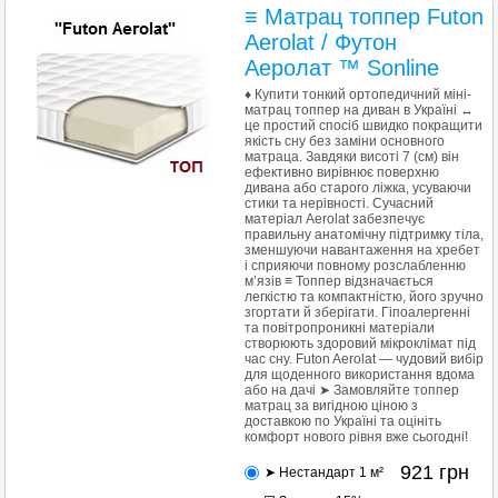
≡ Матрац топпер Futon
Aerolat / Футон
Аеролат ™ Sonline
♦ Купити тонкий ортопедичний міні-
матрац топпер на диван в Україні ↔
це простий спосіб швидко покращити
якість сну без заміни основного
матраца. Завдяки висоті 7 (см) він
ефективно вирівнює поверхню
дивана або старого ліжка, усуваючи
стики та нерівності. Сучасний
матеріал Aerolat забезпечує
правильну анатомічну підтримку тіла,
зменшуючи навантаження на хребет
і сприяючи повному розслабленню
м’язів ≡ Топпер відзначається
легкістю та компактністю, його зручно
згортати й зберігати. Гіпоалергенні
та повітропроникні матеріали
створюють здоровий мікроклімат під
час сну. Futon Aerolat — чудовий вибір
для щоденного використання вдома
або на дачі ➤ Замовляйте топпер
матрац за вигідною ціною з
доставкою по Україні та оцініть
комфорт нового рівня вже сьогодні!
921
грн
➤ Нестандарт 1 м²