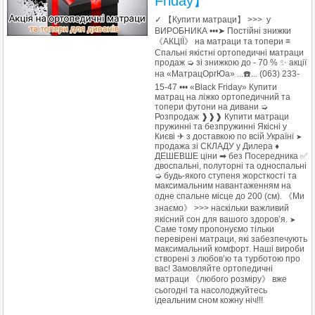
Friday】
✓ 【Купити матраци】 >>> у
ВИРОБНИКА •••➤ Постійні знижки
《АКЦІЇ》 на матраци та топери ≡
Спальні якістні ортопедичні матраци
продаж ➭ зі знижкою до - 70 % ✨ акції
на «МатрацОргЮа» ...☎️... (063) 233-
15-47 ••• «Black Friday» Купити
матрац на ліжко ортопедичний та
топери футони на дивани ➭
Розпродаж ❱❱❱ Купити матраци
пружинні та безпружинні Якісні у
Києві ✈ з доставкою по всій Україні
➤
продажа зі СКЛАДУ у Дилера ♦
ДЕШЕВШЕ ціни ➡ без Посередника ✅
двоспальні, полуторні та односпальні
➭ будь-якого ступеня жорсткості та
максимальним навантаженням на
одне спальне місце до 200 (см). 《Ми
знаємо》 >>> наскільки важливий
якісний сон для вашого здоров’я.
➤
Саме тому пропонуємо тільки
перевірені матраци, які забезпечують
максимальний комфорт. Наші вироби
створені з любов’ю та турботою про
вас! Замовляйте ортопедичні
матраци 《любого розміру》 вже
сьогодні та насолоджуйтесь
ідеальним сном кожну ніч!!!