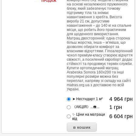
комфортного сну. Модель створена
на основі незалежного пружинного
блоку, який забезпечує точкову
підтримку тіла та знімає
навантаження з хребта. Висота
виробу 21 см, допустиме
навантаження – до 140 кг на спальне
місце, що робить його практичним
для щоденного використання.
Матрац двосторонній: одна сторона
більш жорстка, інша – м’якіша, що
дозволяє обирати комфорт за
власними відчуттями. Гіпоалергенний
чохол преміум-класу створює відчуття
свіжості, а посилений євроборт додає
стійкості та продовжує термін служби.
Купити ортопедичний матрац
Arabeska Sonora 160х200 та інші
популярні розміри можна без
переплат, напряму зі складу на сайті
matras.org.ua з доставкою по всій
Україні.
4 964
грн
➤ Нестндарт 1 м²
1
грн
《АКЦІЯ》...☎️...
✨ Ціни на матраци
6 604
грн
від