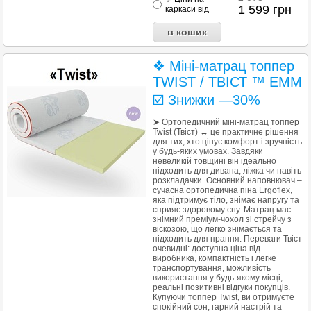
1 599
грн
каркаси від
❖ Міні-матрац топпер
TWIST / ТВІСТ ™ EMM
☑️ Знижки —30%
➤ Ортопедичний міні-матрац топпер
Twist (Твіст) ↔ це практичне рішення
для тих, хто цінує комфорт і зручність
у будь-яких умовах. Завдяки
невеликій товщині він ідеально
підходить для дивана, ліжка чи навіть
розкладачки. Основний наповнювач –
сучасна ортопедична піна Ergoflex,
яка підтримує тіло, знімає напругу та
сприяє здоровому сну. Матрац має
знімний преміум-чохол зі стрейчу з
віскозою, що легко знімається та
підходить для прання. Переваги Твіст
очевидні: доступна ціна від
виробника, компактність і легке
транспортування, можливість
використання у будь-якому місці,
реальні позитивні відгуки покупців.
Купуючи топпер Twist, ви отримуєте
спокійний сон, гарний настрій та