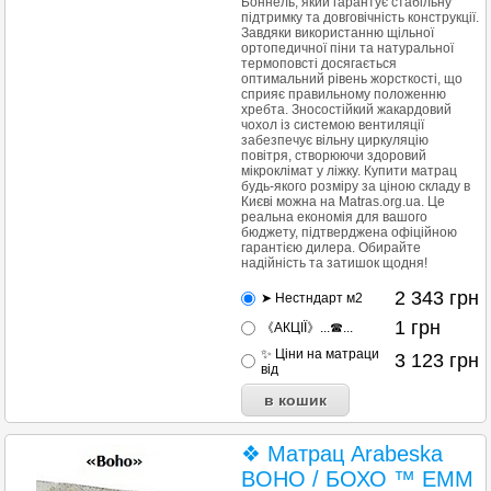
Боннель, який гарантує стабільну
підтримку та довговічність конструкції.
Завдяки використанню щільної
ортопедичної піни та натуральної
термоповсті досягається
оптимальний рівень жорсткості, що
сприяє правильному положенню
хребта. Зносостійкий жакардовий
чохол із системою вентиляції
забезпечує вільну циркуляцію
повітря, створюючи здоровий
мікроклімат у ліжку. Купити матрац
будь-якого розміру за ціною складу в
Києві можна на Matras.org.ua. Це
реальна економія для вашого
бюджету, підтверджена офіційною
гарантією дилера. Обирайте
надійність та затишок щодня!
2 343
грн
➤ Нестндарт м2
1
грн
《АКЦІЇ》...☎...
✨ Ціни на матраци
3 123
грн
від
❖ Матрац Arabeska
BOHO / БОХО ™ ЕММ