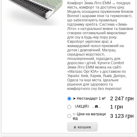
Комфорт Зима-Літо ЕММ ↔ поєднує
якість, комфорт та доступну ціну.
Модель оснащена пружинним блоком
Bonnel і шарами піни та термоповсті,
що забезпечують правильну
підтримку хребта. Система «Зима-
Літо» з натуральної вовни та бавовни
створює оптимальний мікроклімат
для сну в будь-яку пору року.
Євроборт укріплює краї, а
жаккардовий чохол приємний на
дотик і довговічний. Матрац
середньої жорсткості,
гіпоалергенний, підходить для
дорослих і дітей. Купити Comfort
Зима-Літо ЕММ можна на сайті
«Матрас Орг ЮА» з доставкою по
Україні: Київ, Харків, Львів, Дніпро,
Одеса та інші міста. Ідеальне
рішення для здорового та
комфортного сну без переплат.
2 247
грн
➤ Нестандарт 1 м²
1
грн
《АКЦІЯ》 ...☎️...
✨ Ціни на матраци
3 123
грн
від