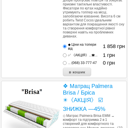
добре пропускає повітря та зберігає
приємні тактильні властивості.
Фіксатори по кутах надійно
утримують топпер на місці,
запобігаючи ковзанню. Висота 6 см
робить Twist Cocos ідеальним
варіантом для покращення якості сну
та створення комфортної рівної
поверхні навіть на проблемних
диванах.
◆ Ціни на топери
1 858
грн
від
1
грн
✅ 《АКЦІЯ》...☎...
0
грн
... (068) 33-777-47
❖ Матрац Palmera
Brisa / Бріса
✴️《АКЦІЯ》 ☑️
ЗНИЖКА —45%
◇ Матрас Palmera Brisa ЕММ ↔
комфорт та підтримка 2 в 1
створений для комфортного та