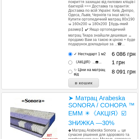
покриття захищає від пилових кліщів і
бактерій >>> Доставка та гарантія:
Доставка по всій Україні: Київ, Дніпро,
Одеса, Львів, Чернігів та інші міста.
Купити ортопедичний матрац 80х190
➭ 160x200 ➭ 180x200【будь-який
размер】✔️ Якщо ортопедичний
матрац Тиара знайшли дешевше ↔
продамо Вам за такою ж ціною + буде
подарунок докладніше за ...☎...
6 086
грн
✓ Нестндарт 1 м2
1
грн
《АКЦІЯ》...☎️...
✨ Ціни на матрац
8 091
грн
від
➤ Матрац Arabeska
SONORA / СОНОРА ™
ЕММ ✴️《АКЦІЯ》☑️
ЗНИЖКА —30%
◆ Матрац Arabeska Sonora ↔ це
сучасне рішення для здорового та