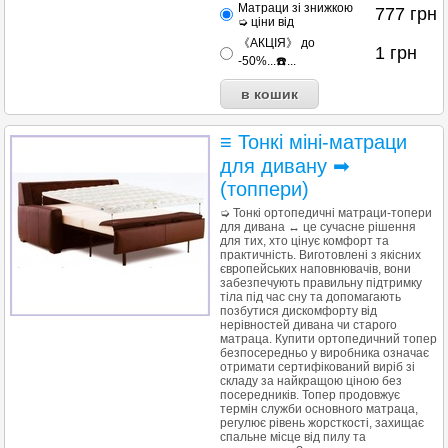
Матраци зі знижкою
777
грн
➭ ціни від
《АКЦІЯ》 до
1
грн
-50%...☎️...
≡ Тонкі міні-матраци
для дивану ➡
(топпери)
➭ Тонкі ортопедичні матраци-топери
для дивана ↔ це сучасне рішення
для тих, хто цінує комфорт та
практичність. Виготовлені з якісних
європейських наповнювачів, вони
забезпечують правильну підтримку
тіла під час сну та допомагають
позбутися дискомфорту від
нерівностей дивана чи старого
матраца. Купити ортопедичний топер
безпосередньо у виробника означає
отримати сертифікований виріб зі
складу за найкращою ціною без
посередників. Топер продовжує
термін служби основного матраца,
регулює рівень жорсткості, захищає
спальне місце від пилу та