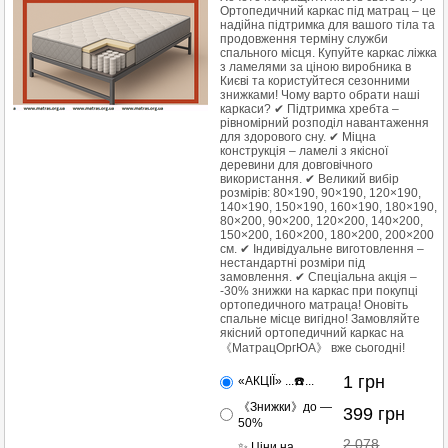
Ортопедичний каркас під матрац – це
надійна підтримка для вашого тіла та
продовження терміну служби
спального місця. Купуйте каркас ліжка
з ламелями за ціною виробника в
Києві та користуйтеся сезонними
знижками! Чому варто обрати наші
каркаси? ✔ Підтримка хребта –
рівномірний розподіл навантаження
для здорового сну. ✔ Міцна
конструкція – ламелі з якісної
деревини для довговічного
використання. ✔ Великий вибір
розмірів: 80×190, 90×190, 120×190,
140×190, 150×190, 160×190, 180×190,
80×200, 90×200, 120×200, 140×200,
150×200, 160×200, 180×200, 200×200
см. ✔ Індивідуальне виготовлення –
нестандартні розміри під
замовлення. ✔ Спеціальна акція –
-30% знижки на каркас при покупці
ортопедичного матраца! Оновіть
спальне місце вигідно! Замовляйте
якісний ортопедичний каркас на
《МатрацОргЮА》 вже сьогодні!
1
грн
«АКЦІЇ» ...☎️...
《Знижки》до —
399
грн
50%
2 078
✨ Ціни на