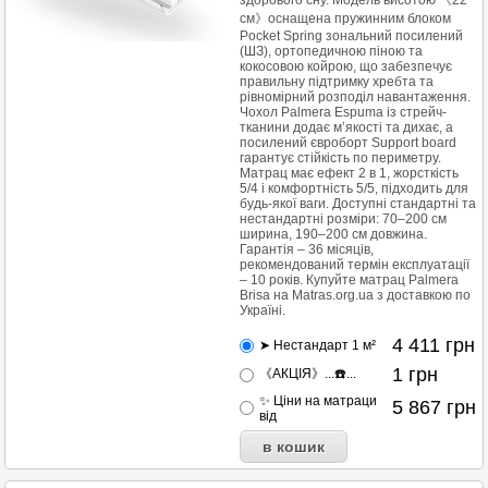
здорового сну. Модель висотою 《22
см》оснащена пружинним блоком
Pocket Spring зональний посилений
(ШЗ), ортопедичною піною та
кокосовою койрою, що забезпечує
правильну підтримку хребта та
рівномірний розподіл навантаження.
Чохол Palmera Espuma із стрейч-
тканини додає м’якості та дихає, а
посилений євроборт Support board
гарантує стійкість по периметру.
Матрац має ефект 2 в 1, жорсткість
5/4 і комфортність 5/5, підходить для
будь-якої ваги. Доступні стандартні та
нестандартні розміри: 70–200 см
ширина, 190–200 см довжина.
Гарантія – 36 місяців,
рекомендований термін експлуатації
– 10 років. Купуйте матрац Palmera
Brisa на Matras.org.ua з доставкою по
Україні.
4 411
грн
➤ Нестандарт 1 м²
1
грн
《АКЦІЯ》...☎️...
✨ Ціни на матраци
5 867
грн
від