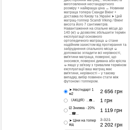
двосторонній матрац... Можливість
виготовлення нестандартного
розміру + найкраща ціна ↔ Новинки
матраца топера Сканди Вікінг +
доставка по Києву та Україні ➤ Цей
матрац-топпер Scandi Viking / Вікінг
висота його 7 сантиметрів.
Навантаження на спальне місце до
140 (кг) ➭ дозволяє збільшити термін
експлуатації основного
ортопедичного матраца ➭ стане
надійним захистом від протирання та
забруднення спального місця ➭
допомагає згладити всі нерівності,
вм'ятини матраца, поверхні, що
зносився, поверхні дивана або крісла
➭ якщо у зв'язку з тривалим терміном
експлуатації ваш матрац має
вм'ятини, нерівності – у такому
випадку, вибір повинен стати між
футоном і топпером.
➤ Нестндарт 1
2 656
грн
м2
1
грн
《АКЦІЯ》...☎️...
☑️ Знижка - 20%
1 119
грн
...☎...
3 321
➤ Ціни на топер
2 202
грн
від