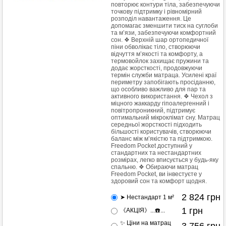
повторює контури тіла, забезпечуючи
точкову підтримку і рівномірний
розподіл навантаження. Це
допомагає зменшити тиск на суглоби
та м’язи, забезпечуючи комфортний
сон. ❖ Верхній шар ортопедичної
піни обволікає тіло, створюючи
відчуття м’якості та комфорту, а
термовойлок захищає пружини та
додає жорсткості, продовжуючи
термін служби матраца. Усилені краї
периметру запобігають просіданню,
що особливо важливо для пар та
активного використання. ❖ Чехол з
міцного жаккарду гіпоалергенний і
повітропроникний, підтримує
оптимальний мікроклімат сну. Матрац
середньої жорсткості підходить
більшості користувачів, створюючи
баланс між м’якістю та підтримкою.
Freedom Pocket доступний у
стандартних та нестандартних
розмірах, легко вписується у будь-яку
спальню. ❖ Обираючи матрац
Freedom Pocket, ви інвестуєте у
здоровий сон та комфорт щодня.
2 824
грн
➤ Нестандарт 1 м²
1
грн
《АКЦІЯ》...☎️...
✨ Ціни на матрац