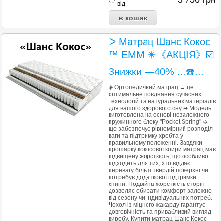
3 756
грн
від
ᐅ Матрац Шанс Кокос
™ EMM ✴️《АКЦІЯ》☑️
Знижки —40% ...☎️...
◈ Ортопедичний матрац ↔ це
оптимальне поєднання сучасних
технологій та натуральних матеріалів
для вашого здорового сну ➡ Модель
виготовлена на основі незалежного
пружинного блоку "Pocket Spring" ➭
що забезпечує рівномірний розподіл
ваги та підтримку хребта у
правильному положенні. Завдяки
прошарку кокосової койри матрац має
підвищену жорсткість, що особливо
підходить для тих, хто віддає
перевагу більш твердій поверхні чи
потребує додаткової підтримки
спини. Подвійна жорсткість сторін
дозволяє обирати комфорт залежно
від сезону чи індивідуальних потреб.
Чохол із міцного жакарду гарантує
довговічність та привабливий вигляд
виробу. Купити матрац Шанс Кокос