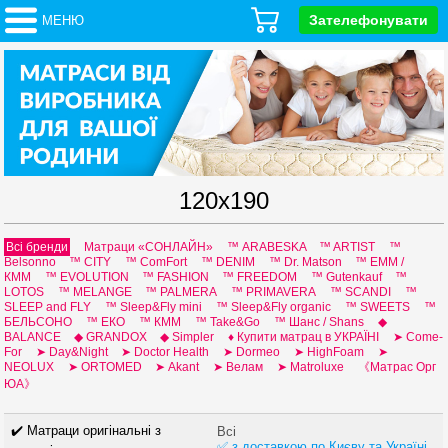
Зателефонувати
МЕНЮ
120x190
Всі бренди
Матраци «СОНЛАЙН»
™ ARABESKA
™ ARTIST
™
Belsonno
™ CITY
™ ComFort
™ DENIM
™ Dr. Matson
™ EMM /
КММ
™ EVOLUTION
™ FASHION
™ FREEDOM
™ Gutenkauf
™
LOTOS
™ MELANGE
™ PALMERA
™ PRIMAVERA
™ SCANDI
™
SLEEP and FLY
™ Sleep&Fly mini
™ Sleep&Fly organic
™ SWEETS
™
БЕЛЬСОНО
™ ЕКО
™ КММ
™ Таke&Go
™ Шанс / Shans
◆
BALANCE
◆ GRANDOX
◆ Simpler
♦ Купити матрац в УКРАЇНІ
➤ Come-
For
➤ Day&Night
➤ Doctor Health
➤ Dormeo
➤ HighFoam
➤
NEOLUX
➤ ORTOMED
➤ Аkant
➤ Велам
➤ Мatroluxe
《Матрас Орг
ЮА》
✔️ Матраци оригінальні з
Всі
✅ з доставкою по Києву та Україні