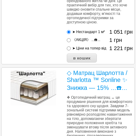
орендованого житла чи дачі. Це
практичний вибір для тих, хто хоче
швидко оновити спальне місце,
додавши комфорту, м’якості та
ортопедичної підтримки за
доступною ціною.
1 051
грн
➤ Нестандарт 1 м²
1
грн
《АКЦІЯ》 ...☎️...
1 221
грн
➤ Ціни на топер від
◇ Матрац Шарлотта /
Sharlotta ™ Sonline ✨
Знижка — 15% ...☎️...
❖ Ортопедичний матрац ↔ це
продумане рішення для комфортного
та здорового сну щодня. Завдяки 7-
зональній системі підтримки модель
рівномірно розподіляє навантаження
на тіло, допомагаючи зберігати
природне положення хребта та
зменшувати втому після активного
дня. Наповнення виконане з
безпечних, гіпоалергенних