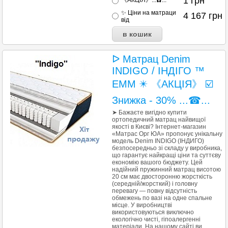
1
грн
《АКЦІЯ》...☎️...
✨ Ціни на матраци
4 167
грн
від
ᐅ Матрац Denim
INDIGO / ІНДІГО ™
ЕММ ✴️ 《АКЦІЯ》 ☑️
Знижка - 30% ...☎...
➤ Бажаєте вигідно купити
ортопедичний матрац найвищої
якості в Києві? Інтернет-магазин
«Матрас Орг ЮА» пропонує унікальну
модель Denim INDIGO (ІНДИГО)
безпосередньо зі складу у виробника,
що гарантує найкращі ціни та суттєву
економію вашого бюджету. Цей
надійний пружинний матрац висотою
20 см має двосторонню жорсткість
(середній/жорсткий) і головну
перевагу — повну відсутність
обмежень по вазі на одне спальне
місце. У виробництві
використовуються виключно
екологічно чисті, гіпоалергенні
матеріали. На нашому сайті ви