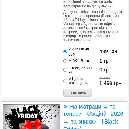
перевірені відгуками покупців і
популярністю на форумах. ✔️
Доступні акції ➤ сезонні розпродажі
та спеціальні пропозиції, зокрема
«Black Friday». Наша компанія
Matras.org.UA допоможе обрати
оптимальний матрац під ваші
потреби, щоб кожна ніч дарувала
комфорт, а ранок – енергію та
життєрадісність!
☑️ Знижки до -
499
грн
50%
1
грн
✴️ АКЦІЯ ...☎️...
... (068) 33-777-
0
грн
47
1 770
◈ Ціни на
1 499
грн
матраци від
➤ На матраци ➭ та
топери 《Акція》 2026
↔ та знижки 【Black