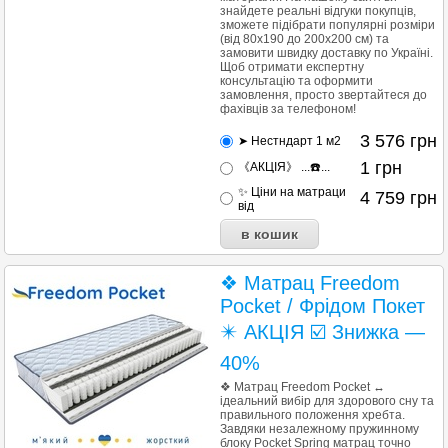
знайдете реальні відгуки покупців,
зможете підібрати популярні розміри
(від 80x190 до 200x200 см) та
замовити швидку доставку по Україні.
Щоб отримати експертну
консультацію та оформити
замовлення, просто звертайтеся до
фахівців за телефоном!
3 576
грн
➤ Нестндарт 1 м2
1
грн
《АКЦІЯ》 ...☎️...
✨ Ціни на матраци
4 759
грн
від
❖ Матрац Freedom
Pocket / Фрідом Покет
✴️ АКЦІЯ ☑️ Знижка —
40%
❖ Матрац Freedom Pocket ↔
ідеальний вибір для здорового сну та
правильного положення хребта.
Завдяки незалежному пружинному
блоку Pocket Spring матрац точно