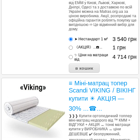
від ЕММ у Києві, Львові, Харкові,
Дніпрі, Одесі та з доставкою по всій
Україні можна на Matras.org.ua за
ціною виробника. Акції, розпродажі та
офіційна гарантія роблять покупку ще
вигіднішою ➱ Це відмінний вибір для
дому.
3 540
грн
➤ Нестандарт 1 м²
1
грн
《АКЦІЯ》...☎️...
✨ Ціни на матраци
4 714
грн
від
≡ Міні-матрац топер
Scandi VIKING / ВІКІНГ
купити ✴️ АКЦІЯ —
30% ...☎...
❱❱❱ Купити ортопедичний топпер
міні-матрац недорого від ™ КММ +
ВІДГУКИ + АКЦІЯ ↔ тонкі матраци
купити у ВИРОБНИКА ↔ ціни
ДЕШЕВШЕ ✔️ безпружинний,