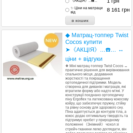
1
грн
《АКЦІЯ》...☎️...
✨ Ціни на матраци
8 161
грн
від
◆ Матрац-топпер Twist
Cocos купити
➤《АКЦІЯ》...☎️... ↔
ціни + відгуки
❖ Міні матрац-топпер Twist Cocos ↔
практичне рішення для вирівнювання
спального місця, додавання
жорсткості та покращення
ортопедичної підтримки. Модель
створена для диванів і матраців, які
втратили форму або надто м’які. У
конструкції поєднано ортопедичну
піну Ergoflex та латексовану кокосову
койру, що забезпечує пружну, стійку
та рівну основу для здорового сну.
Піна адаптується до контурів тіла, а
кокос додає оптимальну твердість та
підтримує хребет у природному
положенні 《Знімний》 чохол зі
стрейч-тканини легко доглядати, він