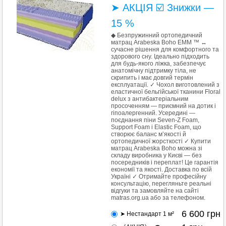
➤ АКЦІЯ ☑️ Знижки —
15 %
◆ Безпружинний ортопедичний
матрац Arabeska Boho EMM ™ ↔
сучасне рішення для комфортного та
здорового сну. Ідеально підходить
для будь-якого ліжка, забезпечує
анатомічну підтримку тіла, не
скрипить і має довгий термін
експлуатації. ✓ Чохол виготовлений з
еластичної бельгійської тканини Floral
delux з антибактеріальним
просоченням — приємний на дотик і
гіпоалергенний. Усередині —
поєднання піни Seven-Z Foam,
Support Foam і Elastic Foam, що
створює баланс м’якості й
ортопедичної жорсткості ✓ Купити
матрац Arabeska Boho можна зі
складу виробника у Києві — без
посередників і переплат! Це гарантія
економії та якості. Доставка по всій
Україні ✓ Отримайте професійну
консультацію, перегляньте реальні
відгуки та замовляйте на сайті
matras.org.ua або за телефоном.
6 600
грн
➤ Нестандарт 1 м²