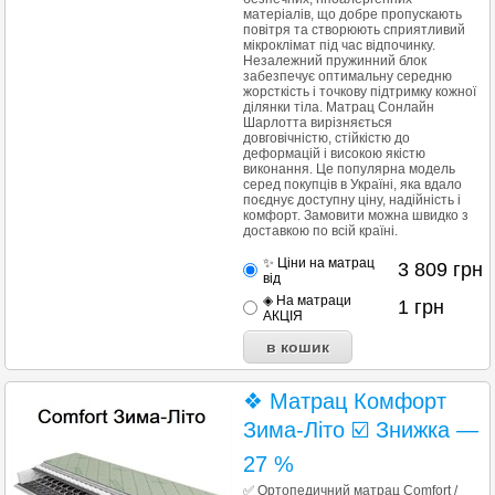
матеріалів, що добре пропускають
повітря та створюють сприятливий
мікроклімат під час відпочинку.
Незалежний пружинний блок
забезпечує оптимальну середню
жорсткість і точкову підтримку кожної
ділянки тіла. Матрац Сонлайн
Шарлотта вирізняється
довговічністю, стійкістю до
деформацій і високою якістю
виконання. Це популярна модель
серед покупців в Україні, яка вдало
поєднує доступну ціну, надійність і
комфорт. Замовити можна швидко з
доставкою по всій країні.
✨ Ціни на матрац
3 809
грн
від
◈ На матраци
1
грн
АКЦІЯ
❖ Матрац Комфорт
Зима-Літо ☑️ Знижка —
27 %
✅ Ортопедичний матрац Comfort /