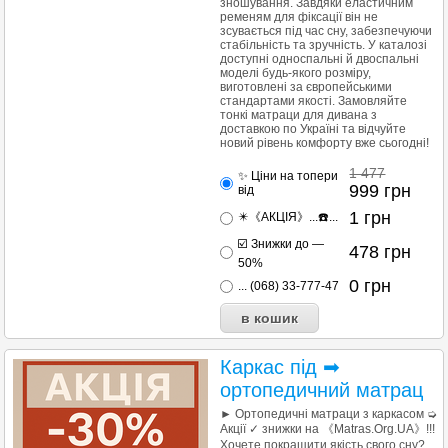
зношування. Завдяки еластичним
ременям для фіксації він не
зсувається під час сну, забезпечуючи
стабільність та зручність. У каталозі
доступні односпальні й двоспальні
моделі будь-якого розміру,
виготовлені за європейськими
стандартами якості. Замовляйте
тонкі матраци для дивана з
доставкою по Україні та відчуйте
новий рівень комфорту вже сьогодні!
1 477
✨ Ціни на топери
999
грн
від
1
грн
✴️《АКЦІЯ》...☎️...
☑️ Знижки до —
478
грн
50%
0
грн
... (068) 33-777-47
Каркас під ➡
ортопедичний матрац
► Ортопедичні матраци з каркасом ➭
Акції ✓ знижки на 《Matras.Org.UA》!!!
Хочете покращити якість свого сну?