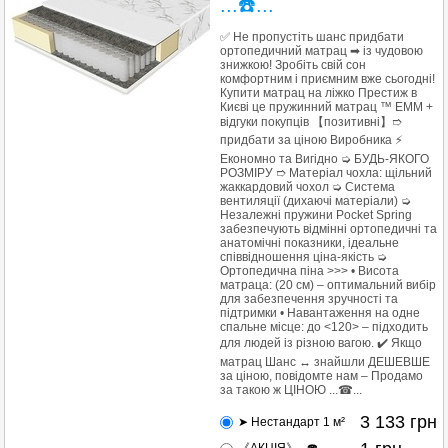
...☎️...
✅ Не пропустіть шанс придбати
ортопедичний матрац ➡ із чудовою
знижкою! Зробіть свій сон
комфортним і приємним вже сьогодні!
Купити матрац на ліжко Престиж в
Києві це пружинний матрац ™ ЕММ +
відгуки покупців 【позитивні】➱
придбати за ціною Виробника ⚡
Економно та Вигідно ➭ БУДЬ-ЯКОГО
РОЗМІРУ ➱ Матеріал чохла: щільний
жаккардовий чохол ➭ Система
вентиляції (дихаючі матеріали) ➭
Незалежні пружини Pocket Spring
забезпечують відмінні ортопедичні та
анатомічні показники, ідеальне
співвідношення ціна-якість ➭
Ортопедична піна >>> • Висота
матраца: (20 см) – оптимальний вибір
для забезпечення зручності та
підтримки • Навантаження на одне
спальне місце: до <120> – підходить
для людей із різною вагою. ✔️ Якщо
матрац Шанс ↔ знайшли ДЕШЕВШЕ
за ціною, повідомте нам – Продамо
за такою ж ЦІНОЮ ...☎...
3 133
грн
➤ Нестандарт 1 м²