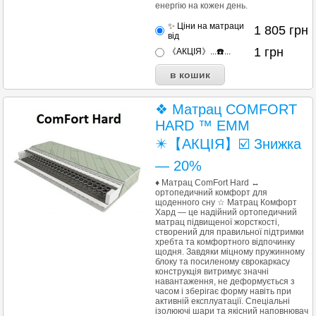
енергію на кожен день.
✨ Ціни на матраци
1 805
грн
від
1
грн
《АКЦІЯ》...☎️...
❖ Матрац COMFORT
HARD ™ EMM
✴️【АКЦІЯ】☑️ Знижка
— 20%
♦ Матрац ComFort Hard ↔
ортопедичний комфорт для
щоденного сну ☆ Матрац Комфорт
Хард — це надійний ортопедичний
матрац підвищеної жорсткості,
створений для правильної підтримки
хребта та комфортного відпочинку
щодня. Завдяки міцному пружинному
блоку та посиленому єврокаркасу
конструкція витримує значні
навантаження, не деформується з
часом і зберігає форму навіть при
активній експлуатації. Спеціальні
ізолюючі шари та якісний наповнювач